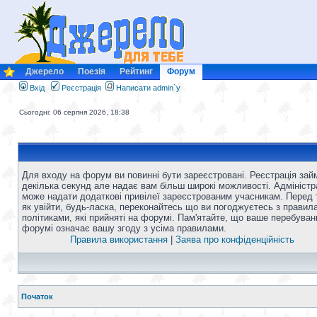
Джерело
Поезія
Рейтинг
Форум
Вхід
Реєстрація
Написати admin`у
Сьогодні: 06 серпня 2026, 18:38
Для входу на форум ви повинні бути зареєстровані. Реєстрація зай
декілька секунд але надає вам більш широкі можливості. Адміністр
може надати додаткові привілеї зареєстрованим учасникам. Перед 
як увійти, будь-ласка, переконайтесь що ви погоджуєтесь з правил
політиками, які прийняті на форумі. Пам'ятайте, що ваше перебуван
форумі означає вашу згоду з усіма правилами.
Правила використання
|
Заява про конфіденційність
Початок