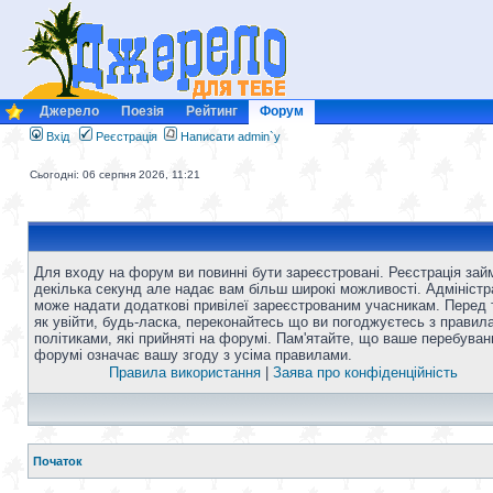
Джерело
Поезія
Рейтинг
Форум
Вхід
Реєстрація
Написати admin`у
Сьогодні: 06 серпня 2026, 11:21
Для входу на форум ви повинні бути зареєстровані. Реєстрація зай
декілька секунд але надає вам більш широкі можливості. Адміністр
може надати додаткові привілеї зареєстрованим учасникам. Перед 
як увійти, будь-ласка, переконайтесь що ви погоджуєтесь з правил
політиками, які прийняті на форумі. Пам'ятайте, що ваше перебуван
форумі означає вашу згоду з усіма правилами.
Правила використання
|
Заява про конфіденційність
Початок