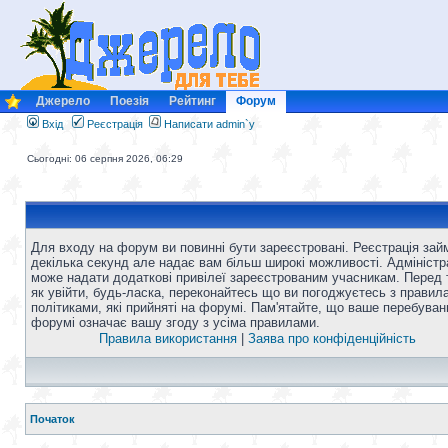
Джерело
Поезія
Рейтинг
Форум
Вхід
Реєстрація
Написати admin`у
Сьогодні: 06 серпня 2026, 06:29
Для входу на форум ви повинні бути зареєстровані. Реєстрація зай
декілька секунд але надає вам більш широкі можливості. Адміністр
може надати додаткові привілеї зареєстрованим учасникам. Перед 
як увійти, будь-ласка, переконайтесь що ви погоджуєтесь з правил
політиками, які прийняті на форумі. Пам'ятайте, що ваше перебуван
форумі означає вашу згоду з усіма правилами.
Правила використання
|
Заява про конфіденційність
Початок