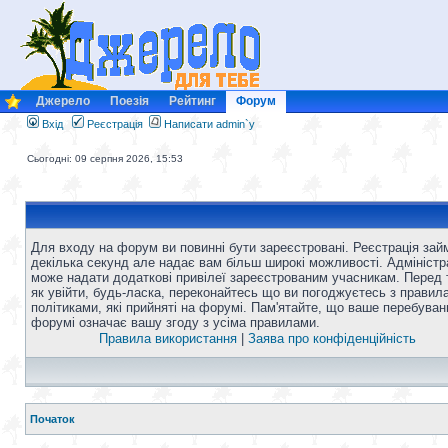
Джерело
Поезія
Рейтинг
Форум
Вхід
Реєстрація
Написати admin`у
Сьогодні: 09 серпня 2026, 15:53
Для входу на форум ви повинні бути зареєстровані. Реєстрація зай
декілька секунд але надає вам більш широкі можливості. Адміністр
може надати додаткові привілеї зареєстрованим учасникам. Перед 
як увійти, будь-ласка, переконайтесь що ви погоджуєтесь з правил
політиками, які прийняті на форумі. Пам'ятайте, що ваше перебуван
форумі означає вашу згоду з усіма правилами.
Правила використання
|
Заява про конфіденційність
Початок