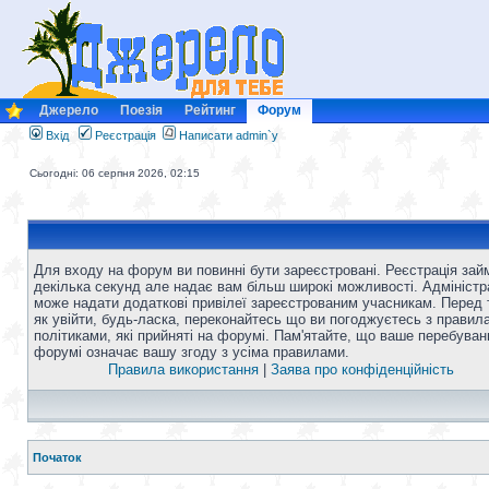
Джерело
Поезія
Рейтинг
Форум
Вхід
Реєстрація
Написати admin`у
Сьогодні: 06 серпня 2026, 02:15
Для входу на форум ви повинні бути зареєстровані. Реєстрація зай
декілька секунд але надає вам більш широкі можливості. Адміністр
може надати додаткові привілеї зареєстрованим учасникам. Перед 
як увійти, будь-ласка, переконайтесь що ви погоджуєтесь з правил
політиками, які прийняті на форумі. Пам'ятайте, що ваше перебуван
форумі означає вашу згоду з усіма правилами.
Правила використання
|
Заява про конфіденційність
Початок