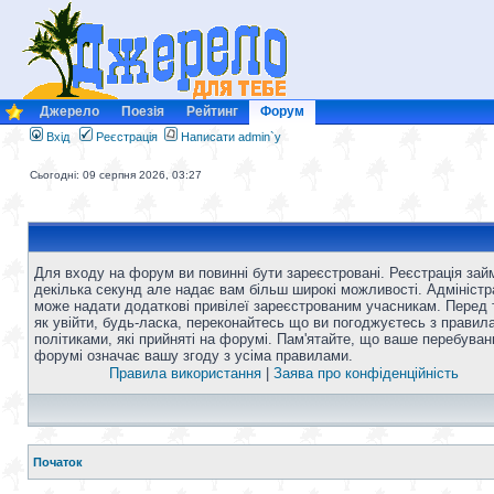
Джерело
Поезія
Рейтинг
Форум
Вхід
Реєстрація
Написати admin`у
Сьогодні: 09 серпня 2026, 03:27
Для входу на форум ви повинні бути зареєстровані. Реєстрація зай
декілька секунд але надає вам більш широкі можливості. Адміністр
може надати додаткові привілеї зареєстрованим учасникам. Перед 
як увійти, будь-ласка, переконайтесь що ви погоджуєтесь з правил
політиками, які прийняті на форумі. Пам'ятайте, що ваше перебуван
форумі означає вашу згоду з усіма правилами.
Правила використання
|
Заява про конфіденційність
Початок