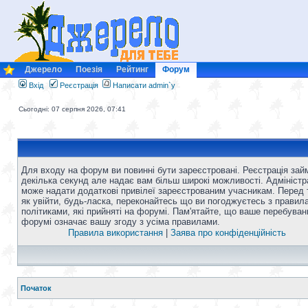
Джерело
Поезія
Рейтинг
Форум
Вхід
Реєстрація
Написати admin`у
Сьогодні: 07 серпня 2026, 07:41
Для входу на форум ви повинні бути зареєстровані. Реєстрація зай
декілька секунд але надає вам більш широкі можливості. Адміністр
може надати додаткові привілеї зареєстрованим учасникам. Перед 
як увійти, будь-ласка, переконайтесь що ви погоджуєтесь з правил
політиками, які прийняті на форумі. Пам'ятайте, що ваше перебуван
форумі означає вашу згоду з усіма правилами.
Правила використання
|
Заява про конфіденційність
Початок