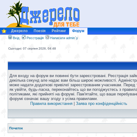
Джерело
Поезія
Рейтинг
Форум
Вхід
Реєстрація
Написати admin`у
Сьогодні: 07 серпня 2026, 04:48
Для входу на форум ви повинні бути зареєстровані. Реєстрація зай
декілька секунд але надає вам більш широкі можливості. Адміністр
може надати додаткові привілеї зареєстрованим учасникам. Перед 
як увійти, будь-ласка, переконайтесь що ви погоджуєтесь з правил
політиками, які прийняті на форумі. Пам'ятайте, що ваше перебуван
форумі означає вашу згоду з усіма правилами.
Правила використання
|
Заява про конфіденційність
Початок