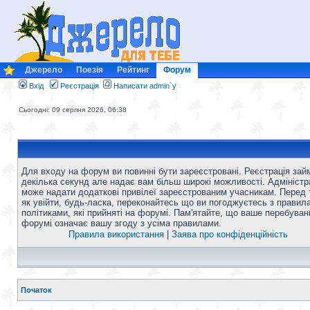
Джерело
Поезія
Рейтинг
Форум
Вхід
Реєстрація
Написати admin`у
Сьогодні: 09 серпня 2026, 06:38
Для входу на форум ви повинні бути зареєстровані. Реєстрація зай
декілька секунд але надає вам більш широкі можливості. Адміністр
може надати додаткові привілеї зареєстрованим учасникам. Перед 
як увійти, будь-ласка, переконайтесь що ви погоджуєтесь з правил
політиками, які прийняті на форумі. Пам'ятайте, що ваше перебуван
форумі означає вашу згоду з усіма правилами.
Правила використання
|
Заява про конфіденційність
Початок