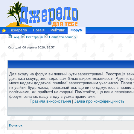
Джерело
Поезія
Рейтинг
Форум
Вхід
Реєстрація
Написати admin`у
Сьогодні: 06 серпня 2026, 19:57
Для входу на форум ви повинні бути зареєстровані. Реєстрація зай
декілька секунд але надає вам більш широкі можливості. Адміністр
може надати додаткові привілеї зареєстрованим учасникам. Перед 
як увійти, будь-ласка, переконайтесь що ви погоджуєтесь з правил
політиками, які прийняті на форумі. Пам'ятайте, що ваше перебуван
форумі означає вашу згоду з усіма правилами.
Правила використання
|
Заява про конфіденційність
Початок