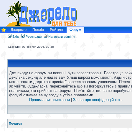
Джерело
Поезія
Рейтинг
Форум
Вхід
Реєстрація
Написати admin`у
Сьогодні: 09 серпня 2026, 00:38
Для входу на форум ви повинні бути зареєстровані. Реєстрація зай
декілька секунд але надає вам більш широкі можливості. Адміністр
може надати додаткові привілеї зареєстрованим учасникам. Перед 
як увійти, будь-ласка, переконайтесь що ви погоджуєтесь з правил
політиками, які прийняті на форумі. Пам'ятайте, що ваше перебуван
форумі означає вашу згоду з усіма правилами.
Правила використання
|
Заява про конфіденційність
Початок