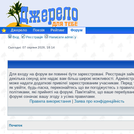
Джерело
Поезія
Рейтинг
Форум
Вхід
Реєстрація
Написати admin`у
Сьогодні: 07 серпня 2026, 16:14
Для входу на форум ви повинні бути зареєстровані. Реєстрація зай
декілька секунд але надає вам більш широкі можливості. Адміністр
може надати додаткові привілеї зареєстрованим учасникам. Перед 
як увійти, будь-ласка, переконайтесь що ви погоджуєтесь з правил
політиками, які прийняті на форумі. Пам'ятайте, що ваше перебуван
форумі означає вашу згоду з усіма правилами.
Правила використання
|
Заява про конфіденційність
Початок