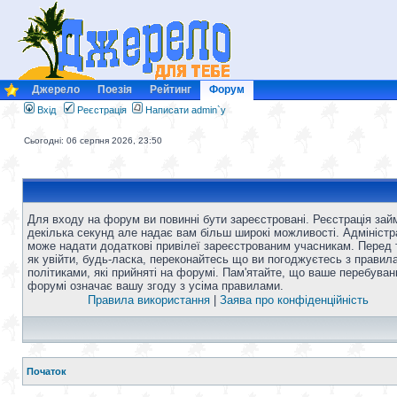
Джерело
Поезія
Рейтинг
Форум
Вхід
Реєстрація
Написати admin`у
Сьогодні: 06 серпня 2026, 23:50
Для входу на форум ви повинні бути зареєстровані. Реєстрація зай
декілька секунд але надає вам більш широкі можливості. Адміністр
може надати додаткові привілеї зареєстрованим учасникам. Перед 
як увійти, будь-ласка, переконайтесь що ви погоджуєтесь з правил
політиками, які прийняті на форумі. Пам'ятайте, що ваше перебуван
форумі означає вашу згоду з усіма правилами.
Правила використання
|
Заява про конфіденційність
Початок