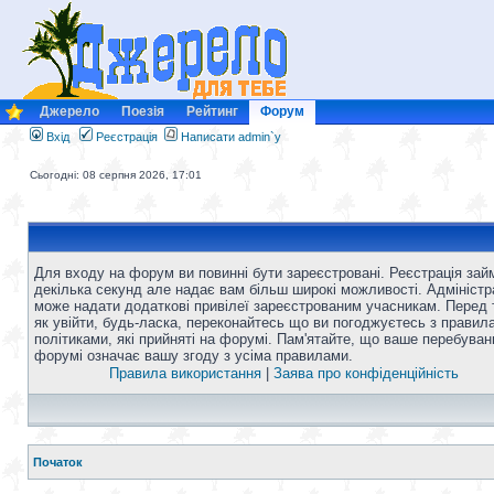
Джерело
Поезія
Рейтинг
Форум
Вхід
Реєстрація
Написати admin`у
Сьогодні: 08 серпня 2026, 17:01
Для входу на форум ви повинні бути зареєстровані. Реєстрація зай
декілька секунд але надає вам більш широкі можливості. Адміністр
може надати додаткові привілеї зареєстрованим учасникам. Перед 
як увійти, будь-ласка, переконайтесь що ви погоджуєтесь з правил
політиками, які прийняті на форумі. Пам'ятайте, що ваше перебуван
форумі означає вашу згоду з усіма правилами.
Правила використання
|
Заява про конфіденційність
Початок