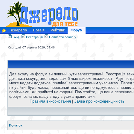
Джерело
Поезія
Рейтинг
Форум
Вхід
Реєстрація
Написати admin`у
Сьогодні: 07 серпня 2026, 04:46
Для входу на форум ви повинні бути зареєстровані. Реєстрація зай
декілька секунд але надає вам більш широкі можливості. Адміністр
може надати додаткові привілеї зареєстрованим учасникам. Перед 
як увійти, будь-ласка, переконайтесь що ви погоджуєтесь з правил
політиками, які прийняті на форумі. Пам'ятайте, що ваше перебуван
форумі означає вашу згоду з усіма правилами.
Правила використання
|
Заява про конфіденційність
Початок