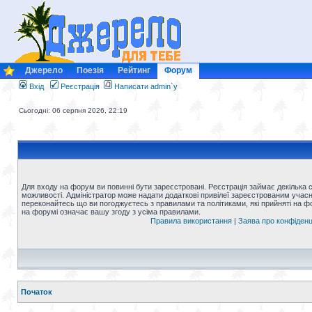
Джерело
Поезія
Рейтинг
Форум
Вхід
Реєстрація
Написати admin`у
Сьогодні: 06 серпня 2026, 22:19
Для входу на форум ви повинні бути зареєстровані. Реєстрація займає декілька 
можливості. Адміністратор може надати додаткові привілеї зареєстрованим учасни
переконайтесь що ви погоджуєтесь з правилами та політиками, які прийняті на 
на форумі означає вашу згоду з усіма правилами.
Правила використання
|
Заява про конфіденц
Початок