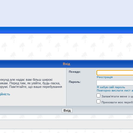
Вхід
Псевдо:
Реєстрація
секунд але надає вам більш широкі
Пароль:
кам. Перед тим, як увійти, будь-ласка,
форумі. Пам'ятайте, що ваше перебування
Я забув свій пароль
Повторно вислати лист а
ійність
Запам'ятати мене з ц
Приховати моє переб