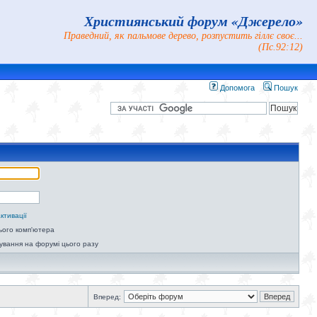
Християнський форум «Джерело»
Праведний, як пальмове дерево, розпустить гіллє своє...
(Пс.92:12)
Допомога
Пошук
ктивації
ього комп'ютера
ування на форумі цього разу
Вперед: