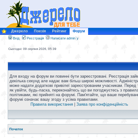
Джерело
Поезія
Рейтинг
Форум
Вхід
Реєстрація
Написати admin`у
Сьогодні: 09 серпня 2026, 05:39
Для входу на форум ви повинні бути зареєстровані. Реєстрація зай
декілька секунд але надає вам більш широкі можливості. Адміністр
може надати додаткові привілеї зареєстрованим учасникам. Перед 
як увійти, будь-ласка, переконайтесь що ви погоджуєтесь з правил
політиками, які прийняті на форумі. Пам'ятайте, що ваше перебуван
форумі означає вашу згоду з усіма правилами.
Правила використання
|
Заява про конфіденційність
Початок