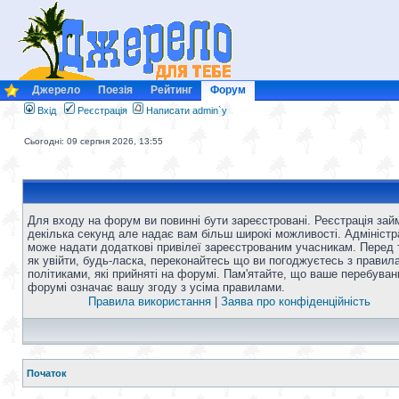
Джерело
Поезія
Рейтинг
Форум
Вхід
Реєстрація
Написати admin`у
Сьогодні: 09 серпня 2026, 13:55
Для входу на форум ви повинні бути зареєстровані. Реєстрація зай
декілька секунд але надає вам більш широкі можливості. Адміністр
може надати додаткові привілеї зареєстрованим учасникам. Перед 
як увійти, будь-ласка, переконайтесь що ви погоджуєтесь з правил
політиками, які прийняті на форумі. Пам'ятайте, що ваше перебуван
форумі означає вашу згоду з усіма правилами.
Правила використання
|
Заява про конфіденційність
Початок