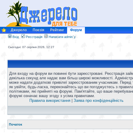
Джерело
Поезія
Рейтинг
Форум
Вхід
Реєстрація
Написати admin`у
Сьогодні: 07 серпня 2026, 12:27
Для входу на форум ви повинні бути зареєстровані. Реєстрація зай
декілька секунд але надає вам більш широкі можливості. Адміністр
може надати додаткові привілеї зареєстрованим учасникам. Перед 
як увійти, будь-ласка, переконайтесь що ви погоджуєтесь з правил
політиками, які прийняті на форумі. Пам'ятайте, що ваше перебуван
форумі означає вашу згоду з усіма правилами.
Правила використання
|
Заява про конфіденційність
Початок