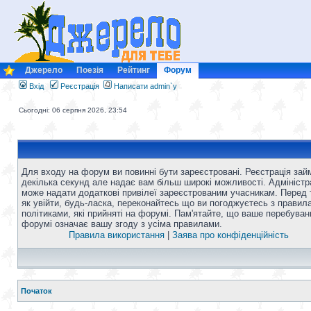
Джерело
Поезія
Рейтинг
Форум
Вхід
Реєстрація
Написати admin`у
Сьогодні: 06 серпня 2026, 23:54
Для входу на форум ви повинні бути зареєстровані. Реєстрація зай
декілька секунд але надає вам більш широкі можливості. Адміністр
може надати додаткові привілеї зареєстрованим учасникам. Перед 
як увійти, будь-ласка, переконайтесь що ви погоджуєтесь з правил
політиками, які прийняті на форумі. Пам'ятайте, що ваше перебуван
форумі означає вашу згоду з усіма правилами.
Правила використання
|
Заява про конфіденційність
Початок