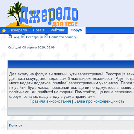
Джерело
Поезія
Рейтинг
Форум
Вхід
Реєстрація
Написати admin`у
Сьогодні: 08 серпня 2026, 09:09
Для входу на форум ви повинні бути зареєстровані. Реєстрація зай
декілька секунд але надає вам більш широкі можливості. Адміністр
може надати додаткові привілеї зареєстрованим учасникам. Перед 
як увійти, будь-ласка, переконайтесь що ви погоджуєтесь з правил
політиками, які прийняті на форумі. Пам'ятайте, що ваше перебуван
форумі означає вашу згоду з усіма правилами.
Правила використання
|
Заява про конфіденційність
Початок