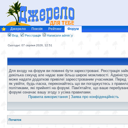
Джерело
Поезія
Рейтинг
Форум
Вхід
Реєстрація
Написати admin`у
Сьогодні: 07 серпня 2026, 12:51
Для входу на форум ви повинні бути зареєстровані. Реєстрація зай
декілька секунд але надає вам більш широкі можливості. Адміністр
може надати додаткові привілеї зареєстрованим учасникам. Перед 
як увійти, будь-ласка, переконайтесь що ви погоджуєтесь з правил
політиками, які прийняті на форумі. Пам'ятайте, що ваше перебуван
форумі означає вашу згоду з усіма правилами.
Правила використання
|
Заява про конфіденційність
Початок