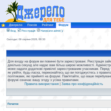
Джерело
Поезія
Рейтинг
Форум
Вхід
Реєстрація
Написати admin`у
Сьогодні: 09 серпня 2026, 00:33
Для входу на форум ви повинні бути зареєстровані. Реєстрація зай
декілька секунд але надає вам більш широкі можливості. Адміністр
може надати додаткові привілеї зареєстрованим учасникам. Перед 
як увійти, будь-ласка, переконайтесь що ви погоджуєтесь з правил
політиками, які прийняті на форумі. Пам'ятайте, що ваше перебуван
форумі означає вашу згоду з усіма правилами.
Правила використання
|
Заява про конфіденційність
Початок