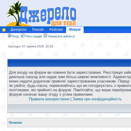
Джерело
Поезія
Рейтинг
Форум
Вхід
Реєстрація
Написати admin`у
Сьогодні: 07 серпня 2026, 11:02
Для входу на форум ви повинні бути зареєстровані. Реєстрація зай
декілька секунд але надає вам більш широкі можливості. Адміністр
може надати додаткові привілеї зареєстрованим учасникам. Перед 
як увійти, будь-ласка, переконайтесь що ви погоджуєтесь з правил
політиками, які прийняті на форумі. Пам'ятайте, що ваше перебуван
форумі означає вашу згоду з усіма правилами.
Правила використання
|
Заява про конфіденційність
Початок