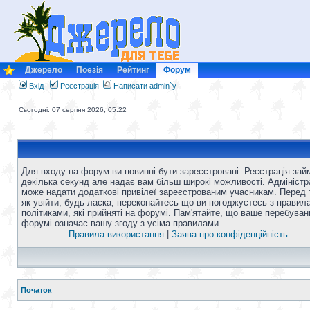
Джерело
Поезія
Рейтинг
Форум
Вхід
Реєстрація
Написати admin`у
Сьогодні: 07 серпня 2026, 05:22
Для входу на форум ви повинні бути зареєстровані. Реєстрація зай
декілька секунд але надає вам більш широкі можливості. Адміністр
може надати додаткові привілеї зареєстрованим учасникам. Перед 
як увійти, будь-ласка, переконайтесь що ви погоджуєтесь з правил
політиками, які прийняті на форумі. Пам'ятайте, що ваше перебуван
форумі означає вашу згоду з усіма правилами.
Правила використання
|
Заява про конфіденційність
Початок