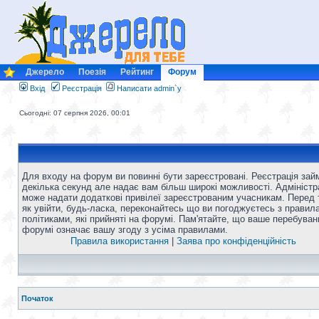
Джерело
Поезія
Рейтинг
Форум
Вхід
Реєстрація
Написати admin`у
Сьогодні: 07 серпня 2026, 00:01
Для входу на форум ви повинні бути зареєстровані. Реєстрація зай
декілька секунд але надає вам більш широкі можливості. Адміністр
може надати додаткові привілеї зареєстрованим учасникам. Перед 
як увійти, будь-ласка, переконайтесь що ви погоджуєтесь з правил
політиками, які прийняті на форумі. Пам'ятайте, що ваше перебуван
форумі означає вашу згоду з усіма правилами.
Правила використання
|
Заява про конфіденційність
Початок