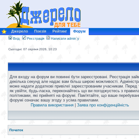
Джерело
Поезія
Рейтинг
Форум
Вхід
Реєстрація
Написати admin`у
Сьогодні: 07 серпня 2026, 10:23
Для входу на форум ви повинні бути зареєстровані. Реєстрація зай
декілька секунд але надає вам більш широкі можливості. Адміністр
може надати додаткові привілеї зареєстрованим учасникам. Перед 
як увійти, будь-ласка, переконайтесь що ви погоджуєтесь з правил
політиками, які прийняті на форумі. Пам'ятайте, що ваше перебуван
форумі означає вашу згоду з усіма правилами.
Правила використання
|
Заява про конфіденційність
Початок