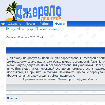
Джерело
Поезія
Рейтинг
Форум
Вхід
Реєстрація
Написати admin`у
Сьогодні: 06 серпня 2026, 23:43
Для входу на форум ви повинні бути зареєстровані. Реєстрація зай
декілька секунд але надає вам більш широкі можливості. Адміністр
може надати додаткові привілеї зареєстрованим учасникам. Перед 
як увійти, будь-ласка, переконайтесь що ви погоджуєтесь з правил
політиками, які прийняті на форумі. Пам'ятайте, що ваше перебуван
форумі означає вашу згоду з усіма правилами.
Правила використання
|
Заява про конфіденційність
Початок