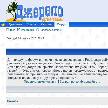
Джерело
Поезія
Рейтинг
Форум
Вхід
Реєстрація
Написати admin`у
Сьогодні: 08 серпня 2026, 06:44
Для входу на форум ви повинні бути зареєстровані. Реєстрація зай
декілька секунд але надає вам більш широкі можливості. Адміністр
може надати додаткові привілеї зареєстрованим учасникам. Перед 
як увійти, будь-ласка, переконайтесь що ви погоджуєтесь з правил
політиками, які прийняті на форумі. Пам'ятайте, що ваше перебуван
форумі означає вашу згоду з усіма правилами.
Правила використання
|
Заява про конфіденційність
Початок