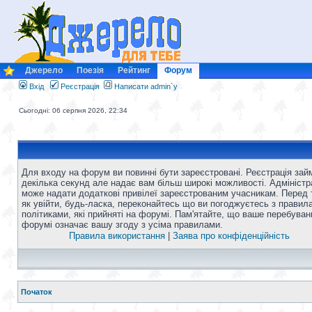
Джерело
Поезія
Рейтинг
Форум
Вхід
Реєстрація
Написати admin`у
Сьогодні: 06 серпня 2026, 22:34
Для входу на форум ви повинні бути зареєстровані. Реєстрація зай
декілька секунд але надає вам більш широкі можливості. Адміністр
може надати додаткові привілеї зареєстрованим учасникам. Перед 
як увійти, будь-ласка, переконайтесь що ви погоджуєтесь з правил
політиками, які прийняті на форумі. Пам'ятайте, що ваше перебуван
форумі означає вашу згоду з усіма правилами.
Правила використання
|
Заява про конфіденційність
Початок