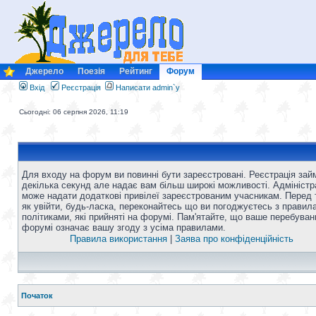
Джерело
Поезія
Рейтинг
Форум
Вхід
Реєстрація
Написати admin`у
Сьогодні: 06 серпня 2026, 11:19
Для входу на форум ви повинні бути зареєстровані. Реєстрація зай
декілька секунд але надає вам більш широкі можливості. Адміністр
може надати додаткові привілеї зареєстрованим учасникам. Перед 
як увійти, будь-ласка, переконайтесь що ви погоджуєтесь з правил
політиками, які прийняті на форумі. Пам'ятайте, що ваше перебуван
форумі означає вашу згоду з усіма правилами.
Правила використання
|
Заява про конфіденційність
Початок