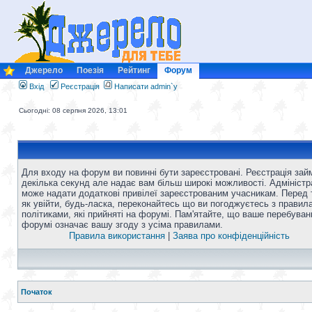
Джерело
Поезія
Рейтинг
Форум
Вхід
Реєстрація
Написати admin`у
Сьогодні: 08 серпня 2026, 13:01
Для входу на форум ви повинні бути зареєстровані. Реєстрація зай
декілька секунд але надає вам більш широкі можливості. Адміністр
може надати додаткові привілеї зареєстрованим учасникам. Перед 
як увійти, будь-ласка, переконайтесь що ви погоджуєтесь з правил
політиками, які прийняті на форумі. Пам'ятайте, що ваше перебуван
форумі означає вашу згоду з усіма правилами.
Правила використання
|
Заява про конфіденційність
Початок