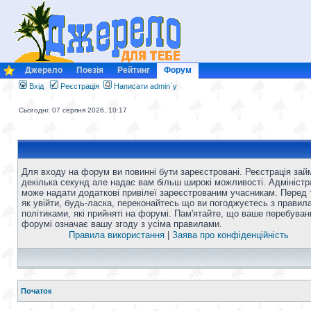
Джерело
Поезія
Рейтинг
Форум
Вхід
Реєстрація
Написати admin`у
Сьогодні: 07 серпня 2026, 10:17
Для входу на форум ви повинні бути зареєстровані. Реєстрація зай
декілька секунд але надає вам більш широкі можливості. Адміністр
може надати додаткові привілеї зареєстрованим учасникам. Перед 
як увійти, будь-ласка, переконайтесь що ви погоджуєтесь з правил
політиками, які прийняті на форумі. Пам'ятайте, що ваше перебуван
форумі означає вашу згоду з усіма правилами.
Правила використання
|
Заява про конфіденційність
Початок