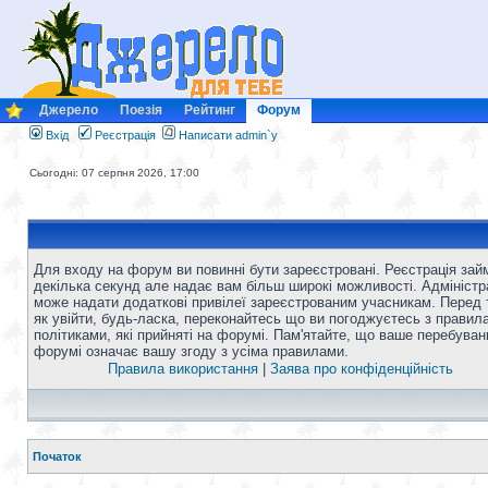
Джерело
Поезія
Рейтинг
Форум
Вхід
Реєстрація
Написати admin`у
Сьогодні: 07 серпня 2026, 17:00
Для входу на форум ви повинні бути зареєстровані. Реєстрація зай
декілька секунд але надає вам більш широкі можливості. Адміністр
може надати додаткові привілеї зареєстрованим учасникам. Перед 
як увійти, будь-ласка, переконайтесь що ви погоджуєтесь з правил
політиками, які прийняті на форумі. Пам'ятайте, що ваше перебуван
форумі означає вашу згоду з усіма правилами.
Правила використання
|
Заява про конфіденційність
Початок