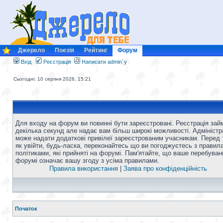
Джерело
Поезія
Рейтинг
Форум
Вхід
Реєстрація
Написати admin`у
Сьогодні: 10 серпня 2026, 15:21
Для входу на форум ви повинні бути зареєстровані. Реєстрація зай
декілька секунд але надає вам більш широкі можливості. Адміністр
може надати додаткові привілеї зареєстрованим учасникам. Перед 
як увійти, будь-ласка, переконайтесь що ви погоджуєтесь з правил
політиками, які прийняті на форумі. Пам'ятайте, що ваше перебуван
форумі означає вашу згоду з усіма правилами.
Правила використання
|
Заява про конфіденційність
Початок