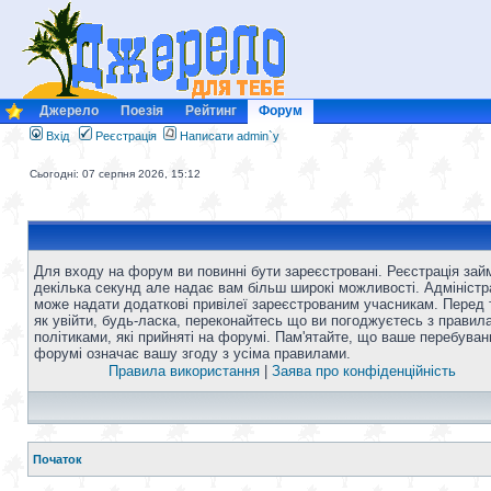
Джерело
Поезія
Рейтинг
Форум
Вхід
Реєстрація
Написати admin`у
Сьогодні: 07 серпня 2026, 15:12
Для входу на форум ви повинні бути зареєстровані. Реєстрація зай
декілька секунд але надає вам більш широкі можливості. Адміністр
може надати додаткові привілеї зареєстрованим учасникам. Перед 
як увійти, будь-ласка, переконайтесь що ви погоджуєтесь з правил
політиками, які прийняті на форумі. Пам'ятайте, що ваше перебуван
форумі означає вашу згоду з усіма правилами.
Правила використання
|
Заява про конфіденційність
Початок