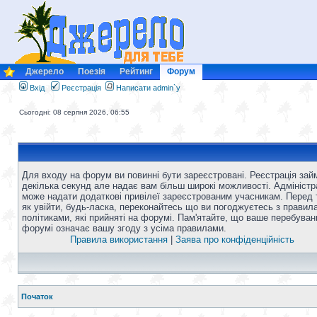
Джерело
Поезія
Рейтинг
Форум
Вхід
Реєстрація
Написати admin`у
Сьогодні: 08 серпня 2026, 06:55
Для входу на форум ви повинні бути зареєстровані. Реєстрація зай
декілька секунд але надає вам більш широкі можливості. Адміністр
може надати додаткові привілеї зареєстрованим учасникам. Перед 
як увійти, будь-ласка, переконайтесь що ви погоджуєтесь з правил
політиками, які прийняті на форумі. Пам'ятайте, що ваше перебуван
форумі означає вашу згоду з усіма правилами.
Правила використання
|
Заява про конфіденційність
Початок