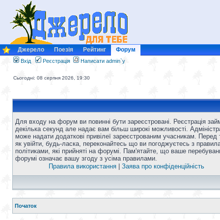
Джерело
Поезія
Рейтинг
Форум
Вхід
Реєстрація
Написати admin`у
Сьогодні: 08 серпня 2026, 19:30
Для входу на форум ви повинні бути зареєстровані. Реєстрація зай
декілька секунд але надає вам більш широкі можливості. Адміністр
може надати додаткові привілеї зареєстрованим учасникам. Перед 
як увійти, будь-ласка, переконайтесь що ви погоджуєтесь з правил
політиками, які прийняті на форумі. Пам'ятайте, що ваше перебуван
форумі означає вашу згоду з усіма правилами.
Правила використання
|
Заява про конфіденційність
Початок