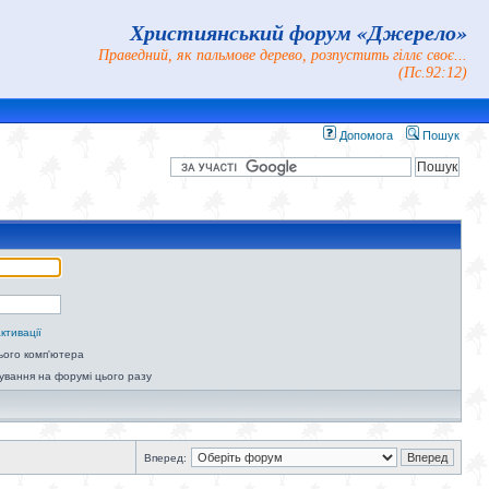
Християнський форум «Джерело»
Праведний, як пальмове дерево, розпустить гіллє своє...
(Пс.92:12)
Допомога
Пошук
ктивації
ього комп'ютера
ування на форумі цього разу
Вперед: