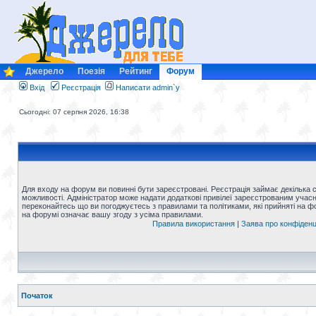
Джерело
Поезія
Рейтинг
Форум
Вхід
Реєстрація
Написати admin`у
Сьогодні: 07 серпня 2026, 16:38
Для входу на форум ви повинні бути зареєстровані. Реєстрація займає декілька 
можливості. Адміністратор може надати додаткові привілеї зареєстрованим учасни
переконайтесь що ви погоджуєтесь з правилами та політиками, які прийняті на 
на форумі означає вашу згоду з усіма правилами.
Правила використання
|
Заява про конфіденц
Початок