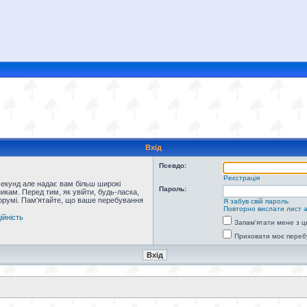
Вхід
Псевдо:
Реєстрація
секунд але надає вам більш широкі
Пароль:
кам. Перед тим, як увійти, будь-ласка,
форумі. Пам'ятайте, що ваше перебування
Я забув свій пароль
Повторно вислати лист а
ійність
Запам'ятати мене з ц
Приховати моє переб