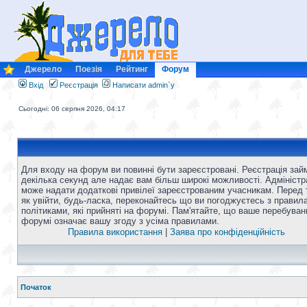
Джерело
Поезія
Рейтинг
Форум
Вхід
Реєстрація
Написати admin`у
Сьогодні: 06 серпня 2026, 04:17
Для входу на форум ви повинні бути зареєстровані. Реєстрація зай
декілька секунд але надає вам більш широкі можливості. Адміністр
може надати додаткові привілеї зареєстрованим учасникам. Перед 
як увійти, будь-ласка, переконайтесь що ви погоджуєтесь з правил
політиками, які прийняті на форумі. Пам'ятайте, що ваше перебуван
форумі означає вашу згоду з усіма правилами.
Правила використання
|
Заява про конфіденційність
Початок