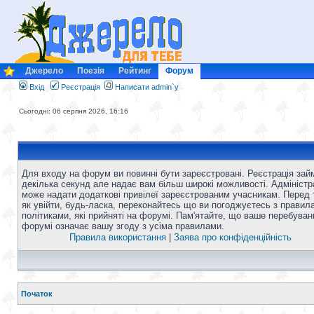
Джерело
Поезія
Рейтинг
Форум
Вхід
Реєстрація
Написати admin`у
Сьогодні: 06 серпня 2026, 16:16
Для входу на форум ви повинні бути зареєстровані. Реєстрація зай
декілька секунд але надає вам більш широкі можливості. Адміністр
може надати додаткові привілеї зареєстрованим учасникам. Перед 
як увійти, будь-ласка, переконайтесь що ви погоджуєтесь з правил
політиками, які прийняті на форумі. Пам'ятайте, що ваше перебуван
форумі означає вашу згоду з усіма правилами.
Правила використання
|
Заява про конфіденційність
Початок