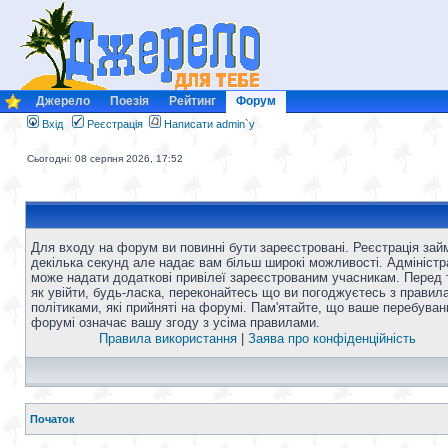
Джерело
Поезія
Рейтинг
Форум
Вхід
Реєстрація
Написати admin`у
Сьогодні: 08 серпня 2026, 17:52
Для входу на форум ви повинні бути зареєстровані. Реєстрація зай
декілька секунд але надає вам більш широкі можливості. Адміністр
може надати додаткові привілеї зареєстрованим учасникам. Перед 
як увійти, будь-ласка, переконайтесь що ви погоджуєтесь з правил
політиками, які прийняті на форумі. Пам'ятайте, що ваше перебуван
форумі означає вашу згоду з усіма правилами.
Правила використання
|
Заява про конфіденційність
Початок