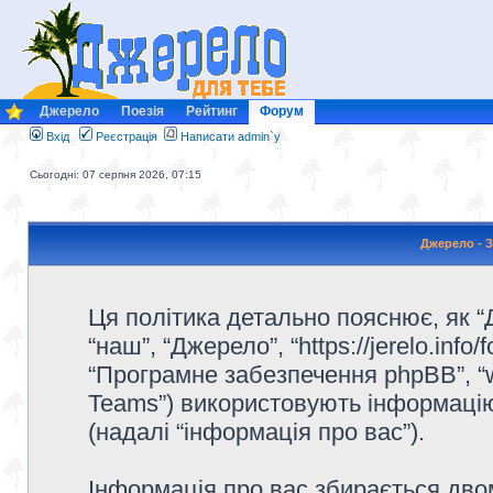
Джерело
Поезія
Рейтинг
Форум
Вхід
Реєстрація
Написати admin`у
Сьогодні: 07 серпня 2026, 07:15
Джерело - З
Ця політика детально пояснює, як “Д
“наш”, “Джерело”, “https://jerelo.info/f
“Програмне забезпечення phpBB”, “
Teams”) використовують інформацію,
(надалі “інформація про вас”).
Інформація про вас збирається дв