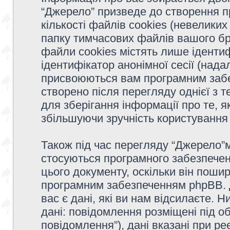
“Джерело” призведе до створення 
кількості файлів cookies (невеликих
папку тимчасових файлів вашого бр
файли cookies містять лише ідентифі
ідентифікатор анонімної сесії (надал
присвоюються вам програмним забе
створено після перегляду однієї з 
для зберігання інформації про те, я
збільшуючи зручність користуванн
Також під час перегляду “Джерело”м
стосуються програмного забезпечен
цього документу, оскільки він поши
програмним забезпеченням phpBB. 
вас є дані, які ви нам відсилаєте. 
дані: повідомлення розміщені під об
повідомлення”), дані вказані при ре