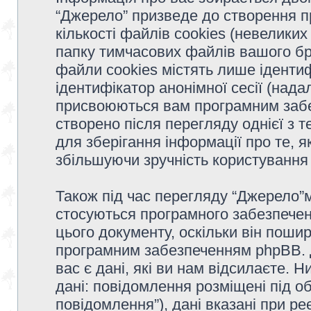
“Джерело” призведе до створення 
кількості файлів cookies (невеликих
папку тимчасових файлів вашого бр
файли cookies містять лише ідентифі
ідентифікатор анонімної сесії (надал
присвоюються вам програмним забе
створено після перегляду однієї з 
для зберігання інформації про те, я
збільшуючи зручність користуванн
Також під час перегляду “Джерело”м
стосуються програмного забезпечен
цього документу, оскільки він поши
програмним забезпеченням phpBB. 
вас є дані, які ви нам відсилаєте. 
дані: повідомлення розміщені під об
повідомлення”), дані вказані при ре