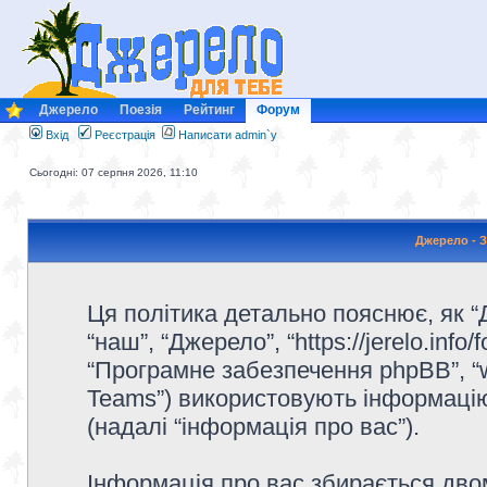
Джерело
Поезія
Рейтинг
Форум
Вхід
Реєстрація
Написати admin`у
Сьогодні: 07 серпня 2026, 11:10
Джерело - З
Ця політика детально пояснює, як “Д
“наш”, “Джерело”, “https://jerelo.info/f
“Програмне забезпечення phpBB”, “
Teams”) використовують інформацію,
(надалі “інформація про вас”).
Інформація про вас збирається дв