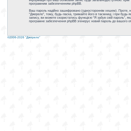
інформація про ваш обліковий запис буде загальнодоступною. Крім т
програмним забезпеченням phpBB.
Ваш пароль надійно зашифровано (одностороннім хешем). Проте, не
“Джерело”, тому, будь-ласка, тримайте його в таємниці, і при будь
запису, ви можете скористатись функцією “Я забув свій пароль”, як
програмне забезпечення phpBB згенерує новий пароль до вашого об
©2006-2026 "Джерело"