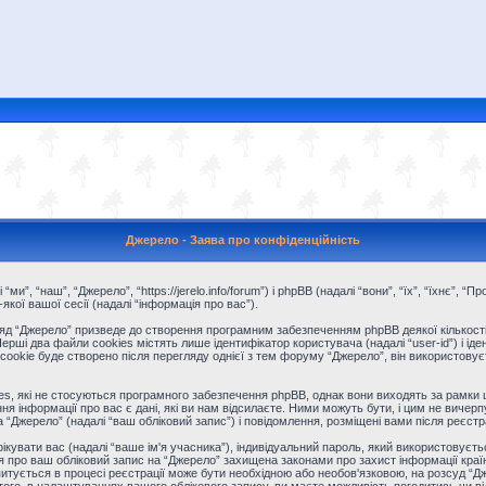
Джерело - Заява про конфіденційність
“ми”, “наш”, “Джерело”, “https://jerelo.info/forum”) і phpBB (надалі “вони”, “їх”, “їхнє”
ої вашої сесії (надалі “інформація про вас”).
д “Джерело” призведе до створення програмним забезпеченням phpBB деякої кількості 
і два файли cookies містять лише ідентифікатор користувача (надалі “user-id”) і іденти
kie буде створено після перегляду однієї з тем форуму “Джерело”, він використовуєтьс
s, які не стосуються програмного забезпечення phpBB, однак вони виходять за рамки ц
інформації про вас є дані, які ви нам відсилаєте. Ними можуть бути, і цим не вичерпу
на “Джерело” (надалі “ваш обліковий запис”) і повідомлення, розміщені вами після реєстрац
фікувати вас (надалі “ваше ім'я учасника”), індивідуальний пароль, який використовуєт
ія про ваш обліковий запис на “Джерело” захищена законами про захист інформації країн
питується в процесі реєстрації може бути необхідною або необов'язковою, на розсуд “Дж