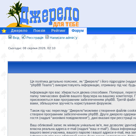
Джерело
Поезія
Рейтинг
Форум
Вхід
Реєстрація
Написати admin`у
Сьогодні: 08 серпня 2026, 02:10
Ця політика детально пояснює, як “Джерело” і його підрозділи (надалі 
“phpBB Teams”) використовують інформацію, отриману під час будь-як
Інформація про вас збирається двома способами. Поперше, перегля
папку тимчасових файлів вашого браузера на вашому комп'ютері. Перш
присвоюються вам програмним забезпеченням phpBB. Третій файл coo
вами, збільшуючи зручність користування форумом.
Також під час перегляду “Джерело”можливе створення файлів cookie
створені програмним забезпеченням phpBB. Друге джерело одержання 
гостя (надалі “анонімні повідомлення”), дані вказані при реєстрації 
Ваш обліковий запис як мінімум унікальне ім'я, яке дозволяє іденти
власна реальна адреса e-mail (надалі “ваш e-mail”). Ваша інформац
вашого імені учасника, вашого паролю і вашої адреси e-mail, яка за