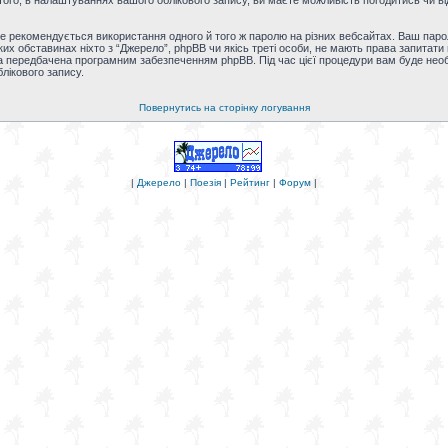
ого, в налаштуваннях вашого облікового запису, ви маєте можливість погодитись чи ві
 рекомендується використання одного й того ж паролю на різних вебсайтах. Ваш паро
-яких обставинах ніхто з “Джерело”, phpBB чи якісь треті особи, не мають права запита
а передбачена програмним забезпеченням phpBB. Під час цієї процедури вам буде необхі
лікового запису.
Повернутись на сторінку логування
|
Джерело
|
Поезія
|
Рейтинг
|
Форум
|