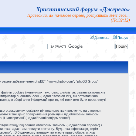
Християнський форум «Джерело»
Праведний, як пальмове дерево, розпустить гіллє своє...
(Пс.92:12)
Допомога
Пошук
, “Програмне забезпечення phpBB”, “www.phpbb.com”, “phpBB Group”,
файлів cookies (невеликих текстових файлів, які завантажуються в
фікатор анонімної сесії (надалі “session-id”), які автоматично
я для зберігання інформації про те, які теми вже були переглянуті
ього документу, оскільки він поширюється виключно на сторінки,
ються такі дані: повідомлення розміщені під обліковим записом
ії і авторизації (надалі “ваші повідомлення”).
ьсядля входу під вашим обліковим записом (надалі “ваш пароль”) і
и, яка надає нам послуги хостингу. Будь-яка інформація, окрім
ерело”, . В будь-якому випадку, ви маєте право обирати, яка