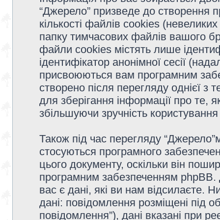
“Джерело” призведе до створення 
кількості файлів cookies (невеликих
папку тимчасових файлів вашого бр
файли cookies містять лише ідентифі
ідентифікатор анонімної сесії (надал
присвоюються вам програмним забе
створено після перегляду однієї з 
для зберігання інформації про те, я
збільшуючи зручність користуванн
Також під час перегляду “Джерело”м
стосуються програмного забезпечен
цього документу, оскільки він поши
програмним забезпеченням phpBB. 
вас є дані, які ви нам відсилаєте. 
дані: повідомлення розміщені під об
повідомлення”), дані вказані при ре