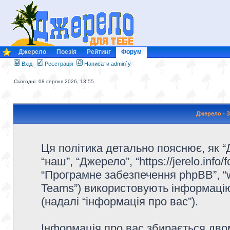
Джерело
Поезія
Рейтинг
Форум
Вхід
Реєстрація
Написати admin`у
Сьогодні: 08 серпня 2026, 13:55
Джерело - З
Ця політика детально пояснює, як “Д
“наш”, “Джерело”, “https://jerelo.info/f
“Програмне забезпечення phpBB”, “
Teams”) використовують інформацію,
(надалі “інформація про вас”).
Інформація про вас збирається дв