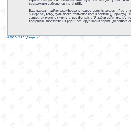
інформація про ваш обліковий запис буде загальнодоступною. Крім т
програмним забезпеченням phpBB.
Ваш пароль надійно зашифровано (одностороннім хешем). Проте, не
“Джерело”, тому, будь-ласка, тримайте його в таємниці, і при будь
запису, ви можете скористатись функцією “Я забув свій пароль”, як
програмне забезпечення phpBB згенерує новий пароль до вашого об
©2006-2026 "Джерело"