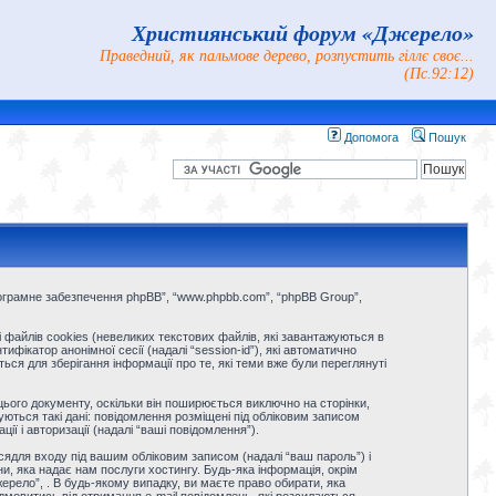
Християнський форум «Джерело»
Праведний, як пальмове дерево, розпустить гіллє своє...
(Пс.92:12)
Допомога
Пошук
, “Програмне забезпечення phpBB”, “www.phpbb.com”, “phpBB Group”,
файлів cookies (невеликих текстових файлів, які завантажуються в
фікатор анонімної сесії (надалі “session-id”), які автоматично
я для зберігання інформації про те, які теми вже були переглянуті
ього документу, оскільки він поширюється виключно на сторінки,
ються такі дані: повідомлення розміщені під обліковим записом
ії і авторизації (надалі “ваші повідомлення”).
ьсядля входу під вашим обліковим записом (надалі “ваш пароль”) і
и, яка надає нам послуги хостингу. Будь-яка інформація, окрім
ерело”, . В будь-якому випадку, ви маєте право обирати, яка