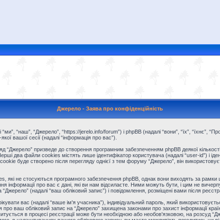
Джерело - Заява про конфіденційність
“ми”, “наш”, “Джерело”, “https://jerelo.info/forum”) і phpBB (надалі “вони”, “їх”, “їхнє”
ої вашої сесії (надалі “інформація про вас”).
д “Джерело” призведе до створення програмним забезпеченням phpBB деякої кількості 
і два файли cookies містять лише ідентифікатор користувача (надалі “user-id”) і іденти
kie буде створено після перегляду однієї з тем форуму “Джерело”, він використовуєтьс
s, які не стосуються програмного забезпечення phpBB, однак вони виходять за рамки ц
інформації про вас є дані, які ви нам відсилаєте. Ними можуть бути, і цим не вичерпу
на “Джерело” (надалі “ваш обліковий запис”) і повідомлення, розміщені вами після реєстрац
фікувати вас (надалі “ваше ім'я учасника”), індивідуальний пароль, який використовуєт
ія про ваш обліковий запис на “Джерело” захищена законами про захист інформації країн
питується в процесі реєстрації може бути необхідною або необов'язковою, на розсуд “Дж