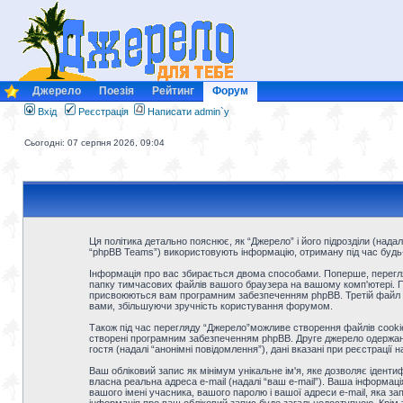
Джерело
Поезія
Рейтинг
Форум
Вхід
Реєстрація
Написати admin`у
Сьогодні: 07 серпня 2026, 09:04
Ця політика детально пояснює, як “Джерело” і його підрозділи (надалі 
“phpBB Teams”) використовують інформацію, отриману під час будь-як
Інформація про вас збирається двома способами. Поперше, перегля
папку тимчасових файлів вашого браузера на вашому комп'ютері. Перш
присвоюються вам програмним забезпеченням phpBB. Третій файл coo
вами, збільшуючи зручність користування форумом.
Також під час перегляду “Джерело”можливе створення файлів cookie
створені програмним забезпеченням phpBB. Друге джерело одержання 
гостя (надалі “анонімні повідомлення”), дані вказані при реєстрації 
Ваш обліковий запис як мінімум унікальне ім'я, яке дозволяє іденти
власна реальна адреса e-mail (надалі “ваш e-mail”). Ваша інформац
вашого імені учасника, вашого паролю і вашої адреси e-mail, яка за