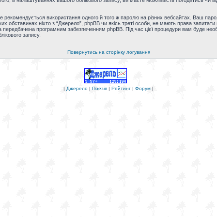
ого, в налаштуваннях вашого облікового запису, ви маєте можливість погодитись чи ві
 рекомендується використання одного й того ж паролю на різних вебсайтах. Ваш паро
-яких обставинах ніхто з “Джерело”, phpBB чи якісь треті особи, не мають права запита
а передбачена програмним забезпеченням phpBB. Під час цієї процедури вам буде необхі
лікового запису.
Повернутись на сторінку логування
|
Джерело
|
Поезія
|
Рейтинг
|
Форум
|