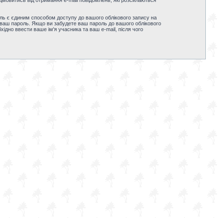
дмовитись від отримання e-mail повідомлень, які розсилаються
ль є єдиним способом доступу до вашого облікового запису на
ти ваш пароль. Якщо ви забудете ваш пароль до вашого облікового
дно ввести ваше ім'я учасника та ваш e-mail, після чого