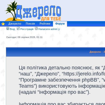
Джерело
Поезія
Рейтинг
Форум
Вхід
Реєстрація
Написати admin`у
Сьогодні: 09 серпня 2026, 01:11
Джерело - З
Ця політика детально пояснює, як “Д
“наш”, “Джерело”, “https://jerelo.info/f
“Програмне забезпечення phpBB”, “
Teams”) використовують інформацію,
(надалі “інформація про вас”).
Інформація про вас збирається дв