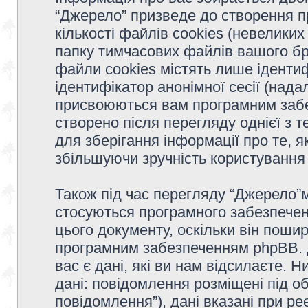
“Джерело” призведе до створення 
кількості файлів cookies (невеликих
папку тимчасових файлів вашого бр
файли cookies містять лише ідентифі
ідентифікатор анонімної сесії (надал
присвоюються вам програмним забе
створено після перегляду однієї з 
для зберігання інформації про те, я
збільшуючи зручність користуванн
Також під час перегляду “Джерело”м
стосуються програмного забезпечен
цього документу, оскільки він поши
програмним забезпеченням phpBB. 
вас є дані, які ви нам відсилаєте. 
дані: повідомлення розміщені під об
повідомлення”), дані вказані при ре