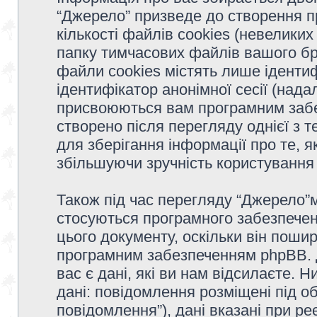
“Джерело” призведе до створення 
кількості файлів cookies (невеликих
папку тимчасових файлів вашого бр
файли cookies містять лише ідентифі
ідентифікатор анонімної сесії (надал
присвоюються вам програмним забе
створено після перегляду однієї з 
для зберігання інформації про те, я
збільшуючи зручність користуванн
Також під час перегляду “Джерело”м
стосуються програмного забезпечен
цього документу, оскільки він поши
програмним забезпеченням phpBB. 
вас є дані, які ви нам відсилаєте. 
дані: повідомлення розміщені під об
повідомлення”), дані вказані при ре