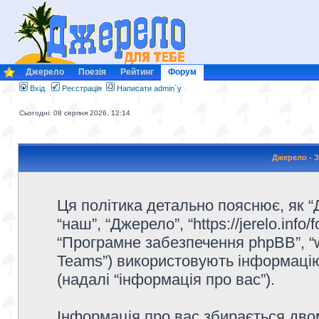
Джерело
Поезія
Рейтинг
Форум
Вхід
Реєстрація
Написати admin`у
Сьогодні: 08 серпня 2026, 12:14
Джерело - З
Ця політика детально пояснює, як “Д
“наш”, “Джерело”, “https://jerelo.info/f
“Програмне забезпечення phpBB”, “
Teams”) використовують інформацію,
(надалі “інформація про вас”).
Інформація про вас збирається дв