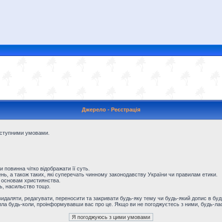
Джерело - Реєстрація
наступними умовами.
и повинна чітко відображати її суть.
ь, а також таких, які суперечать чинному законодавству України чи правилам етики.
 основам християнства.
ть, насильство тощо.
даляти, редагувати, переносити та закривати будь-яку тему чи будь-який допис в будь
ила будь-коли, проінформувавши вас про це. Якщо ви не погоджуєтесь з ними, будь-лас