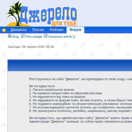
Джерело
Поезія
Рейтинг
Форум
Вхід
Реєстрація
Написати admin`у
Сьогодні: 08 серпня 2026, 00:26
Реєструючись на сайті “Джерело”, ви підтверджуєте свою згоду з 
Ви погоджуєтеся:
1. Писати українською мовою.
2. Не вживати непристойні чи образливі вислови.
3. Не відхилятися від теми на форумі.
4. Не відкривати на форумі теми, які вже існують, а назва Вашої тем
6. Не подавати комерційних та нехристиянських рекламних оголошен
7. Не розповсюджувати єретичне вчення, що суперечить загальним
8. Не пропагувати політичну, релігійну, національну, расову ворожіс
Ви погоджуєтесь, що адміністратори сайту “Джерело” мають право ви
Адміністрація “Джерело” залишає за собою право змінювати ці прав